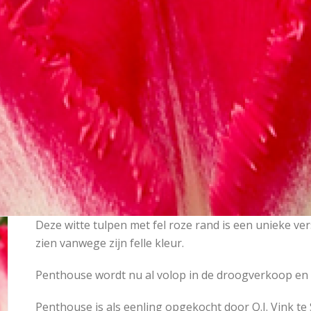
Deze witte tulpen met fel roze rand is een unieke vers
zien vanwege zijn felle kleur.
Penthouse wordt nu al volop in de droogverkoop en 
Penthouse is als eenling opgekocht door Q.J. Vink te