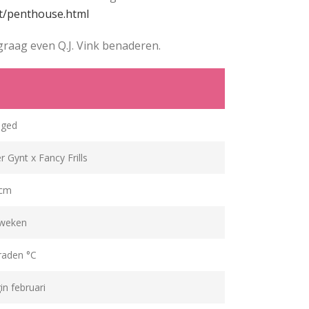
ct/penthouse.html
 graag even Q.J. Vink benaderen.
nged
r Gynt x Fancy Frills
 cm
weken
raden °C
in februari