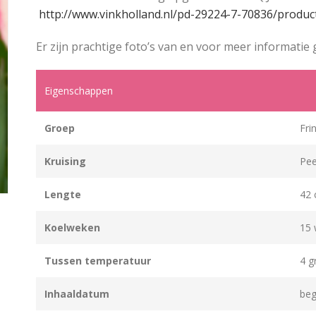
http://www.vinkholland.nl/pd-29224-7-70836/produ
Er zijn prachtige foto’s van en voor meer informatie
Eigenschappen
Groep
Fri
Kruising
Pee
Lengte
42
Koelweken
15 
Tussen temperatuur
4 g
Inhaaldatum
beg