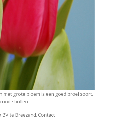
en met grote bloem is een goed broei soort.
 ronde bollen.
 BV te Breezand. Contact