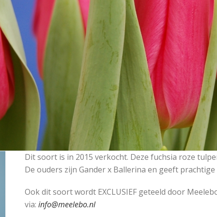
Dit soort is in 2015 verkocht. Deze fuchsia roze tulp
De ouders zijn Gander x Ballerina en geeft prachtige
Ook dit soort wordt EXCLUSIEF geteeld door Meelebo
via:
info@meelebo.nl