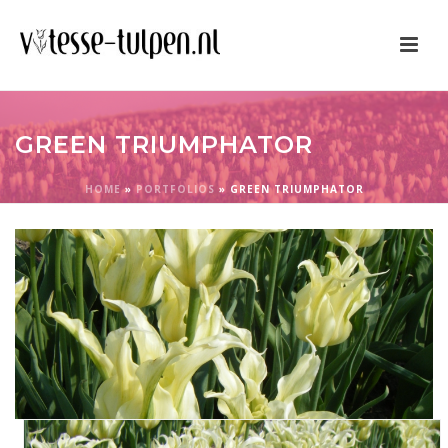
GREEN TRIUMPHATOR
HOME
»
PORTFOLIOS
»
GREEN TRIUMPHATOR